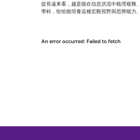
從長遠來看，越是能在信息洪流中梳理複雜
學科，恰恰能培養這種宏觀視野與思辨能力