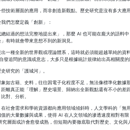
一些技術層面的應用，而非創造新觀點。歷史研究是沒有多大應用
於我們怎麼定義「創新」：
總結過的想法完整地提出來」，那麼 AI 也可能在龐大的語料
合」有時就會帶來意想不到的新洞見。
提出一種全新的世界觀或理論體系，這時就必須能超越單純的資
沒有自發追問的意識或意志，大多只是根據統計規律給出高相關度的
歷史研究的「護城河」。
象如古籍、史料，往往因電子化程度不足，無法像標準化數據那
，距離真正能「理解」歷史場景、歸納出全新觀點還有不小的差
、比對、分析。
；在社會需求和學術資源都向應用領域傾斜時，人文學科的「無
值的大量數據與成果，使得 AI 在人文領域的滲透速度相對有
助研究層面或許會愈發成熟，但短期內要徹底取代對歷史、文化與