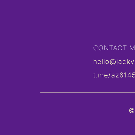
CONTACT 
hello@jack
t.me/az614
©