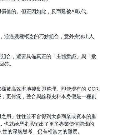
價值的。但正因如此，反而難被AI取代。
中，通過幾種概念的巧妙組合，意外拼湊出人
料組合，還要具備真正的「主體意識」與「批
回答。
樣被高效率地搜集與整理。即使現有的 OCR
距；更何況，整合與詮釋史料本身便是一種創
用之用」往往並不會得到太多商業或資本的重
限，也就給歷史系留出了更多專業價值體現的
人性的深層思考，仍有相當大的難度。