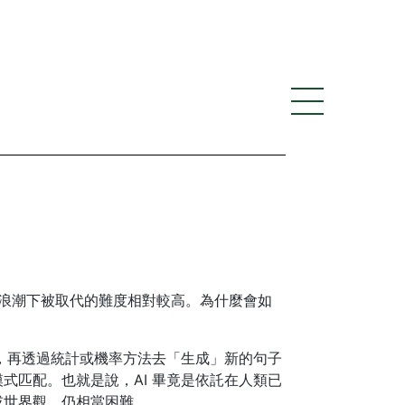
 浪潮下被取代的難度相對較高。為什麼會如
組，再透過統計或機率方法去「生成」新的句子
式匹配。也就是說，AI 畢竟是依託在人類已
或世界觀，仍相當困難。