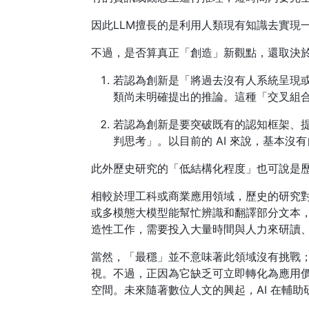
因此LLM擅長的是利用人類現有知識去實現
不過，是否算真正「創造」新觀點，還取決
若認為創新是「將過去沒有人系統呈現或
類尚未明確提出的推論。這種「交叉組
若認為創新是要突破既有的認知框架、
判思考」。以目前的 AI 來說，基本
此外歷史研究的「低結構化程度」也可說是
相較於理工科或商業應用領域，歷史的研究對
或多模態大模型能幫忙辨識和翻譯部分文本
造性工作，需要投入大量時間與人力來研讀
當然，「最穩」並不意味著此領域沒有挑戰
視。不過，正因為它缺乏可立即轉化為應用價
空間。未來隨著數位人文的興起，AI 在輔