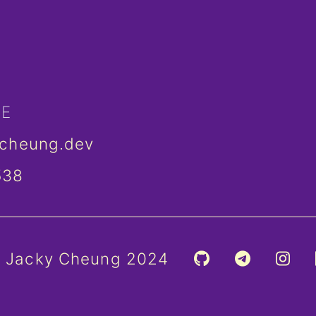
ME
ycheung.dev
538
 Jacky Cheung 2024