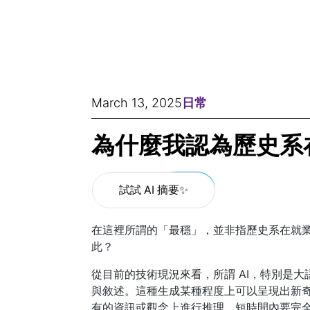
March 13, 2025
日常
為什麼我認為歷史系
試試 AI 摘要✨
在這裡所謂的「最穩」，並非指歷史系在就業
此？
從目前的技術現況來看，所謂 AI，特別是
與敘述。這種生成某種程度上可以呈現出新奇
有的資訊或觀念上進行推理，短時間內要完