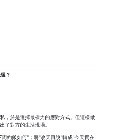
先級？
隱私，於是選擇最省力的應對方式。但這樣做
退出了對方的生活現場。
周約飯如何"；將"改天再說"轉成"今天實在