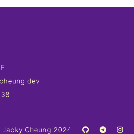
ME
ycheung.dev
538
 Jacky Cheung 2024