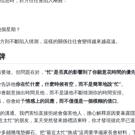
體信息時，對方往往會陷入兩難：
？
幾個星期？
一方則不斷陷入猜測，這樣的關係往往會變得越來越疏遠。
牌
情要做。但問題在於，
“忙”是否真的影響到了你願意花時間的優
會告訴他
你在忙什麽，什麽時候有空，而不是簡單地說“忙”
。
你會願意抽出時間見他，而不是讓他不斷猜測你的時間安排。
係，你會給予
情感上的回應，而不僅僅是一個模糊的借口
。
實的溝通。我們害怕直接拒絕會傷害他人，擔心解釋原因要暴露
近太忙"的朋友，某天突然發來婚禮請柬時，你才發現彼此早已
鋪幾塊墊腳石。把"最近太忙"換成"這周要準備家長會材料，下