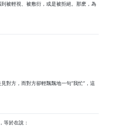
感到被輕視、被敷衍，或是被拒絕。那麽，為
見對方，而對方卻輕飄飄地一句“我忙”，這
時，等於在說：