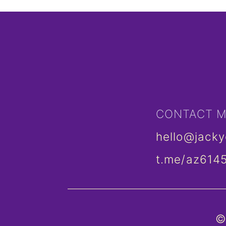
CONTACT 
hello@jack
t.me/az614
©