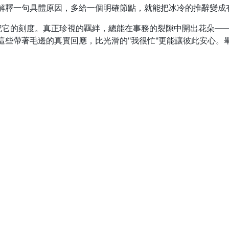
多解釋一句具體原因，多給一個明確節點，就能把冰冷的推辭變成
記它的刻度。真正珍視的羈絆，總能在事務的裂隙中開出花朵——
這些帶著毛邊的真實回應，比光滑的"我很忙"更能讓彼此安心。